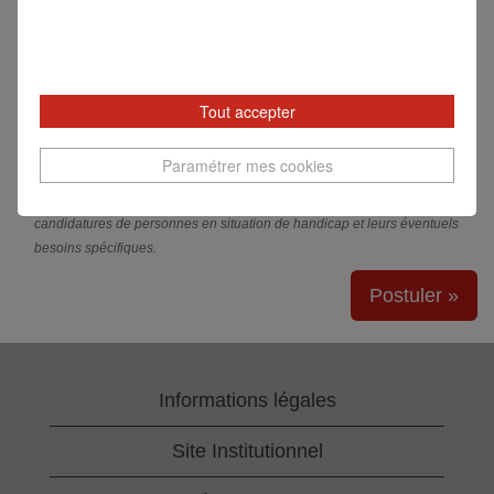
personnes vulnérables et participer à l’impact positif
que nous générons.
Pour en savoir plus,
visitez notre site
.
Tout accepter
Generali veille au respect de l’égalité de traitement des candidats lors
Paramétrer mes cookies
du processus de recrutement. Engagé en faveur de l'égalité des
chances, Generali étudie avec la plus grande attention les
candidatures de personnes en situation de handicap et leurs éventuels
besoins spécifiques.
Postuler »
Informations légales
Site Institutionnel