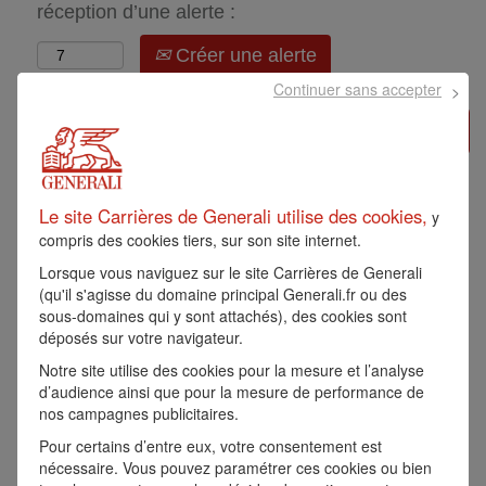
réception d’une alerte :
Créer une alerte
Continuer sans accepter
Postuler »
CDI - Responsable de
Le site Carrières de Generali utilise des cookies,
y
programme - H/F
compris des cookies tiers, sur son site internet.
Lorsque vous naviguez sur le site Carrières de Generali
Référence:
13900
(qu'il s'agisse du domaine principal Generali.fr ou des
CDI DUREE INDETERMINEE
sous-domaines qui y sont attachés), des cookies sont
ST DENIS, FR, 93210
déposés sur votre navigateur.
Notre site utilise des cookies pour la mesure et l’analyse
d’audience ainsi que pour la mesure de performance de
Generali
nos campagnes publicitaires.
Pour certains d’entre eux, votre consentement est
nécessaire. Vous pouvez paramétrer ces cookies ou bien
Vous souhaitez contribuer à la transformation et aux