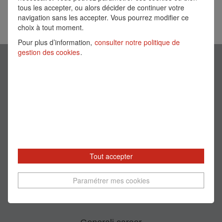
tous les accepter, ou alors décider de continuer votre
navigation sans les accepter. Vous pourrez modifier ce
choix à tout moment.
Pour plus d’information,
consulter notre politique de
gestion des cookies
.
Informations légales
Site Institutionnel
Paramétrer mes cookies
Tout accepter
S
S
S
S
’
’
’
’
o
o
o
o
Paramétrer mes cookies
u
u
u
u
v
v
v
v
r
r
r
r
e
e
e
e
d
d
d