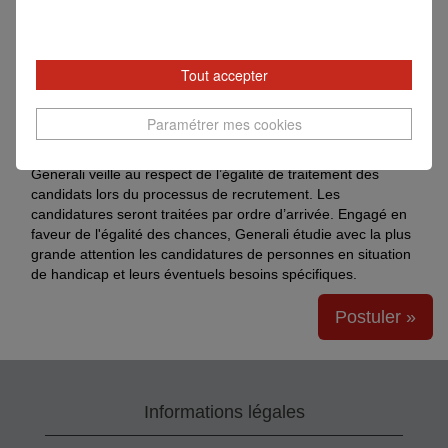
qui mène des actions concrètes en faveur de la diversité,
l’équité et l’inclusion
avoir la possibilité de s’engager au sein de notre
Tout accepter
fondation The Human Safety Net, pour soutenir les
personnes vulnérables et participer à l’impact positif que
nous générons.
Paramétrer mes cookies
Pour en savoir plus,
visitez notre site
.
Generali veille au respect de l’égalité de traitement des
candidats lors du processus de recrutement. Les
candidatures seront traitées par ordre d’arrivée. Engagé en
faveur de l'égalité des chances, Generali étudie avec la plus
grande attention les candidatures de personnes en situation
de handicap et leurs éventuels besoins spécifiques.
Postuler »
Informations légales