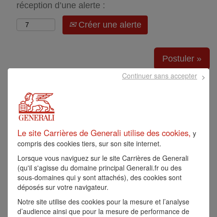
réception d’une alerte :
Créer une alerte
Postuler »
Continuer sans accepter
CDI - ARCHITECTE
SOLUTION OU
TECHNIQUE N1 - H/F
Le site Carrières de Generali utilise des cookies,
y
compris des cookies tiers, sur son site internet.
Référence:
14137
Lorsque vous naviguez sur le site Carrières de Generali
CDI DUREE INDETERMINEE
(qu'il s'agisse du domaine principal Generali.fr ou des
ST DENIS, FR, 93210
sous-domaines qui y sont attachés), des cookies sont
déposés sur votre navigateur.
Generali
Notre site utilise des cookies pour la mesure et l’analyse
d’audience ainsi que pour la mesure de performance de