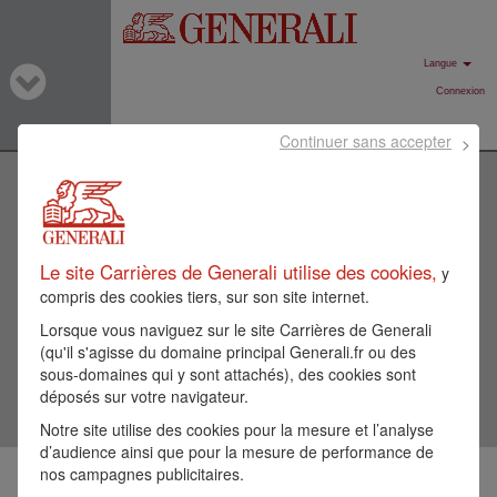
Langue
Connexion
Continuer sans accepter
Rechercher par mot-clé
Le site Carrières de Generali utilise des cookies,
Rechercher par lieu
y
compris des cookies tiers, sur son site internet.
Lorsque vous naviguez sur le site Carrières de Generali
Afficher plus d’options
(qu'il s'agisse du domaine principal Generali.fr ou des
sous-domaines qui y sont attachés), des cookies sont
déposés sur votre navigateur.
Notre site utilise des cookies pour la mesure et l’analyse
d’audience ainsi que pour la mesure de performance de
nos campagnes publicitaires.
Sélectionnez la fréquence (en jours) de