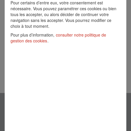
Pour certains d’entre eux, votre consentement est
réception d’une alerte :
nécessaire. Vous pouvez paramétrer ces cookies ou bien
tous les accepter, ou alors décider de continuer votre
Créer une alerte
navigation sans les accepter. Vous pourrez modifier ce
choix à tout moment.
Désolé, ce poste est déjà pourvu.
Pour plus d’information,
consulter notre politique de
gestion des cookies
.
Informations légales
Site Institutionnel