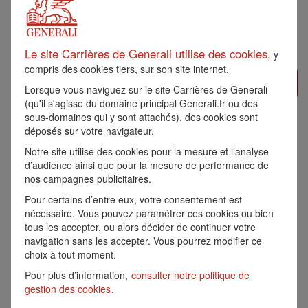
réception d’une alerte :
Créer une alerte
Le site Carrières de Generali utilise des cookies,
y
compris des cookies tiers, sur son site internet.
Postuler »
Lorsque vous naviguez sur le site Carrières de Generali
(qu'il s'agisse du domaine principal Generali.fr ou des
sous-domaines qui y sont attachés), des cookies sont
ALT - GESTIONNAIRE
déposés sur votre navigateur.
COMPTABLE - F/H
Notre site utilise des cookies pour la mesure et l’analyse
d’audience ainsi que pour la mesure de performance de
nos campagnes publicitaires.
Référence:
14136
Pour certains d’entre eux, votre consentement est
APPRENTISSAGE
nécessaire. Vous pouvez paramétrer ces cookies ou bien
ST DENIS, FR, 93210
tous les accepter, ou alors décider de continuer votre
navigation sans les accepter. Vous pourrez modifier ce
Generali
choix à tout moment.
Pour plus d’information,
consulter notre politique de
Avec plus de 71 millions de clients et un
gestion des cookies
.
chiffre d’affaires de 95,2 milliards d’euros en