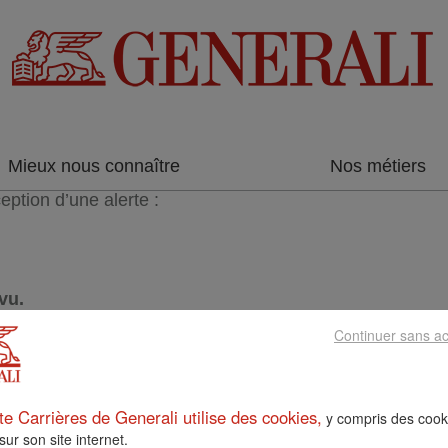
Rechercher par lieu
Mieux nous connaître
Nos métiers
eption d’une alerte :
vu.
Continuer sans a
te Carrières de Generali utilise des cookies,
y compris des cook
 sur son site internet.