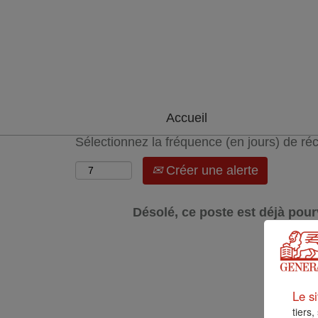
Rechercher par mot-clé
Afficher plus d’options
Accueil
Sélectionnez la fréquence (en jours) de réc
Créer une alerte
Désolé, ce poste est déjà pour
Le si
tiers,