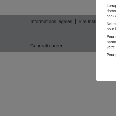
Lorsq
domai
cooki
Informations légales
Site Institutionnel
Notre
pour 
Pour 
param
Generali career
votre
Pour 