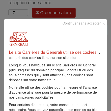
réception d’une alerte :
Créer une alerte
Continuer sans accepter
Postuler »
ALT - DATA ANALYST /
Le site Carrières de Generali utilise des cookies,
DATA AUTOMATION -
y
compris des cookies tiers, sur son site internet.
F/H
Lorsque vous naviguez sur le site Carrières de Generali
(qu'il s'agisse du domaine principal Generali.fr ou des
sous-domaines qui y sont attachés), des cookies sont
Référence:
14310
déposés sur votre navigateur.
APPRENTISSAGE
ST DENIS, FR, 93210
Notre site utilise des cookies pour la mesure et l’analyse
d’audience ainsi que pour la mesure de performance de
nos campagnes publicitaires.
Generali
Pour certains d’entre eux, votre consentement est
nécessaire. Vous pouvez paramétrer ces cookies ou bien