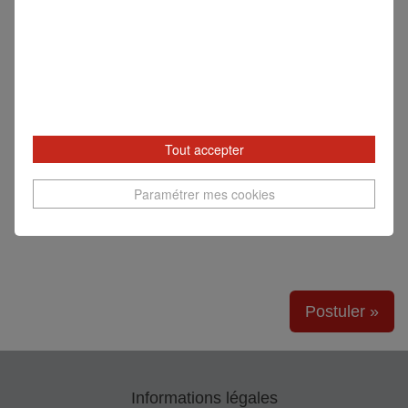
Generali veille au respect de l’égalité de
traitement des candidats lors du processus
de recrutement. Les candidatures seront
traitées par ordre d’arrivée. Engagé en
faveur de l'égalité des chances, Generali
étudie avec la plus grande attention les
candidatures de personnes en situation de
Tout accepter
handicap et leurs éventuels besoins
Paramétrer mes cookies
spécifiques.
Postuler »
Informations légales