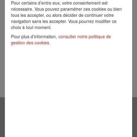
Pour certains d’entre eux, votre consentement est
réception d’une alerte :
nécessaire. Vous pouvez paramétrer ces cookies ou bien
tous les accepter, ou alors décider de continuer votre
Créer une alerte
navigation sans les accepter. Vous pourrez modifier ce
choix à tout moment.
Désolé, ce poste est déjà pourvu.
Pour plus d’information,
consulter notre politique de
gestion des cookies
.
Informations légales
Site Institutionnel