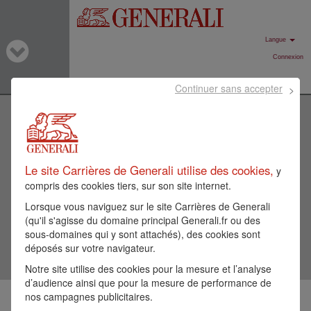
Langue
Connexion
Continuer sans accepter
Rechercher par mot-clé
Le site Carrières de Generali utilise des cookies,
Rechercher par lieu
y
compris des cookies tiers, sur son site internet.
Lorsque vous naviguez sur le site Carrières de Generali
Afficher plus d’options
(qu'il s'agisse du domaine principal Generali.fr ou des
sous-domaines qui y sont attachés), des cookies sont
déposés sur votre navigateur.
Notre site utilise des cookies pour la mesure et l’analyse
d’audience ainsi que pour la mesure de performance de
nos campagnes publicitaires.
Sélectionnez la fréquence (en jours) de