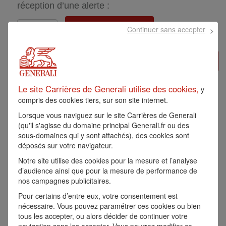
réception d’une alerte :
Créer une alerte
Continuer sans accepter
Postuler »
ALT - ASSISTANT
Le site Carrières de Generali utilise des cookies,
y
compris des cookies tiers, sur son site internet.
ADMINISTRATIF - F/H
Lorsque vous naviguez sur le site Carrières de Generali
(qu'il s'agisse du domaine principal Generali.fr ou des
sous-domaines qui y sont attachés), des cookies sont
Référence:
14278
déposés sur votre navigateur.
APPRENTISSAGE
ST DENIS, FR, 93210
Notre site utilise des cookies pour la mesure et l’analyse
d’audience ainsi que pour la mesure de performance de
nos campagnes publicitaires.
Generali
Pour certains d’entre eux, votre consentement est
nécessaire. Vous pouvez paramétrer ces cookies ou bien
Avec plus de 71 millions de clients et un
tous les accepter, ou alors décider de continuer votre
chiffre d’affaires de 95,2 milliards d’euros en
navigation sans les accepter. Vous pourrez modifier ce